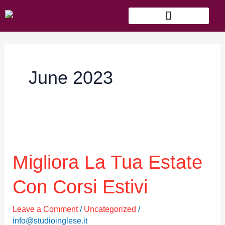
Skip
to
content
June 2023
Migliora
la
tua
Migliora La Tua Estate
estate
con
Con Corsi Estivi
corsi
estivi
Leave a Comment
/
Uncategorized
/
info@studioinglese.it