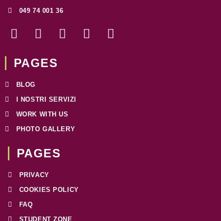
049 74 001 36
F
I
T
W
L
a
n
w
h
i
c
s
i
a
n
e
t
t
t
k
PAGES
b
a
t
s
e
o
g
e
a
d
BLOG
o
r
r
p
i
I NOSTRI SERVIZI
k
a
p
n
WORK WITH US
-
m
f
PHOTO GALLERY
PAGES​
PRIVACY
COOKIES POLICY
FAQ
STUDENT ZONE