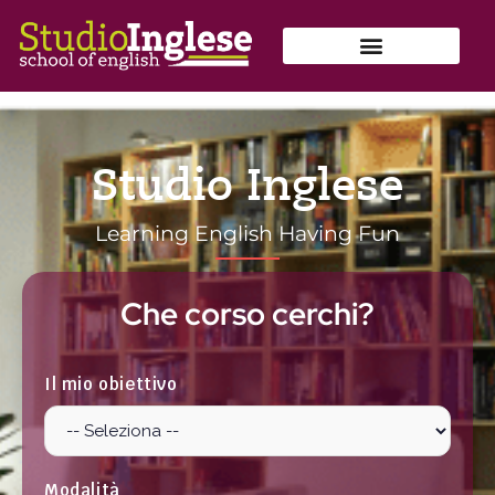
Skip
to
content
Studio Inglese
Learning English Having Fun
Che corso cerchi?
Il mio obiettivo
Modalità