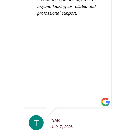
anyone looking for reliable and
professional support.
TYAB
LULA 3
JULY 7, 2026
APRIL 