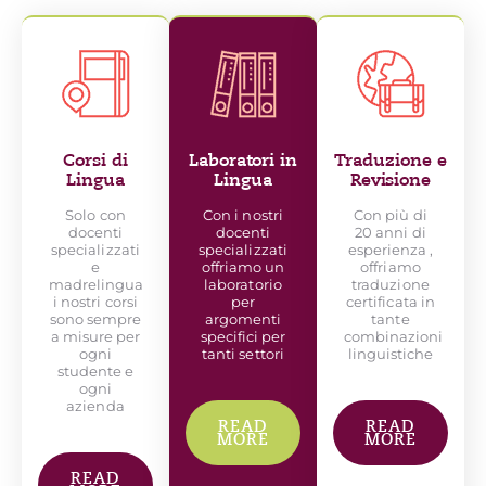
Corsi di
Laboratori in
Traduzione e
Lingua
Lingua
Revisione
Solo con
Con i nostri
Con più di
docenti
docenti
20 anni di
specializzati
specializzati
esperienza ,
e
offriamo un
offriamo
madrelingua
laboratorio
traduzione
i nostri corsi
per
certificata in
sono sempre
argomenti
tante
a misure per
specifici per
combinazioni
ogni
tanti settori
linguistiche
studente e
ogni
azienda
READ
READ
MORE
MORE
READ