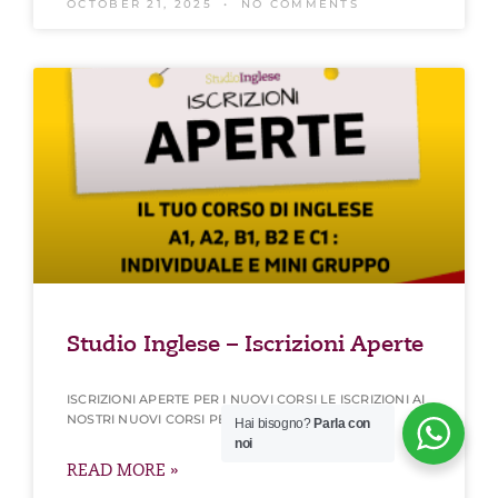
OCTOBER 21, 2025
NO COMMENTS
Studio Inglese – Iscrizioni Aperte
ISCRIZIONI APERTE PER I NUOVI CORSI LE ISCRIZIONI AI
NOSTRI NUOVI CORSI PER QUEST’ANNO SONO
Hai bisogno?
Parla con
noi
READ MORE »