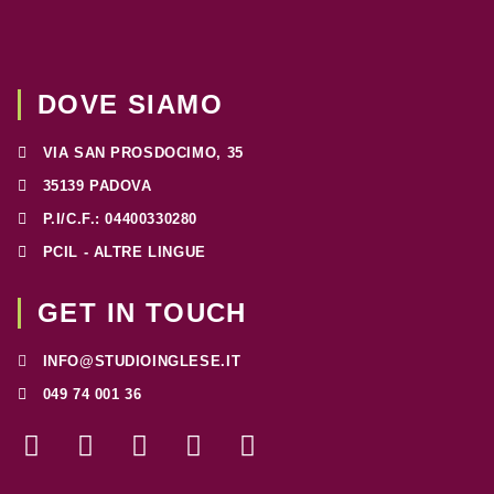
DOVE SIAMO
VIA SAN PROSDOCIMO, 35
35139 PADOVA
P.I/C.F.: 04400330280
PCIL - ALTRE LINGUE
GET IN TOUCH
INFO@STUDIOINGLESE.IT
049 74 001 36
F
I
T
W
L
a
n
w
h
i
c
s
i
a
n