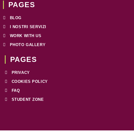
e
t
t
t
k
PAGES
b
a
t
s
e
o
g
e
a
d
BLOG
o
r
r
p
i
I NOSTRI SERVIZI
k
a
p
n
WORK WITH US
-
m
f
PHOTO GALLERY
PAGES​
PRIVACY
COOKIES POLICY
FAQ
STUDENT ZONE