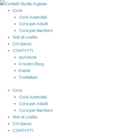
Skip
to
Corsi
content
Corsi Aziendali
Corsi per Adulti
Corsi per Bambini
Test di Livello
Chi Siamo
CONTATTI
Iscrizione
Il nostro Blog
Eventi
Contattaci
Corsi
Corsi Aziendali
Corsi per Adulti
Corsi per Bambini
Test di Livello
Chi Siamo
CONTATTI