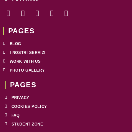
F
I
T
W
L
a
n
w
h
i
c
s
i
a
n
e
t
t
t
k
PAGES
b
a
t
s
e
o
g
e
a
d
BLOG
o
r
r
p
i
I NOSTRI SERVIZI
k
a
p
n
WORK WITH US
-
m
f
PHOTO GALLERY
PAGES​
PRIVACY
COOKIES POLICY
FAQ
STUDENT ZONE