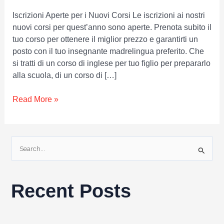
Iscrizioni Aperte per i Nuovi Corsi Le iscrizioni ai nostri
nuovi corsi per quest’anno sono aperte. Prenota subito il
tuo corso per ottenere il miglior prezzo e garantirti un
posto con il tuo insegnante madrelingua preferito. Che
si tratti di un corso di inglese per tuo figlio per prepararlo
alla scuola, di un corso di […]
Read More »
S
e
a
r
Recent Posts
c
h
f
o
r