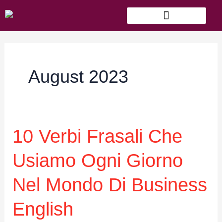
Skip
to
content
August 2023
10
10 Verbi Frasali Che
Verbi
Frasali
Usiamo Ogni Giorno
che
usiamo
Nel Mondo Di Business
ogni
giorno
English
nel