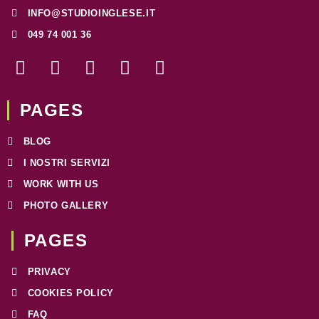
INFO@STUDIOINGLESE.IT
049 74 001 36
F
I
T
W
L
a
n
w
h
i
c
s
i
a
n
e
t
t
t
k
PAGES
b
a
t
s
e
o
g
e
a
d
BLOG
o
r
r
p
i
I NOSTRI SERVIZI
k
a
p
n
WORK WITH US
-
m
f
PHOTO GALLERY
PAGES​
PRIVACY
COOKIES POLICY
FAQ