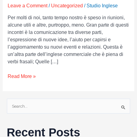
mondo
Leave a Comment
/
Uncategorized
/
Studio Inglese
di
Business
Per molti di noi, tanto tempo nostro è speso in riunioni,
English
alcune utili e altre, purtroppo, meno. Gran parte di questi
incontri è la comunicazione tra diverse parti,
l’espressione di nuove idee, l’aiuto per capirsi e
l’aggiornamento su nuovi eventi e relazioni. Questa è
un’altra parte dell’inglese commerciale che è piena di
verbi frasali; Quelle […]
Read More »
S
e
a
r
Recent Posts
c
h