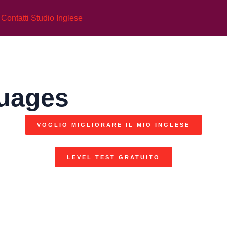
guages
VOGLIO MIGLIORARE IL MIO INGLESE
LEVEL TEST GRATUITO
alian?